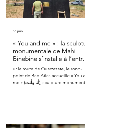
16 juin
« You and me » : la sculpture
monumentale de Mahi
Binebine s’installe à l’entrée
de Marrakech
ur la route de Ouarzazate, le rond-
point de Bab Atlas accueille « You and
me » (أنا وأنت), sculpture monumentale
signée Mahi Binebine, offerte à la ville
de Marrakech par sa fondation. La
Tribune de Marrakech vous dévoile la
pose en avant-première. L’inauguration
est prévue le 26 juin. Une grue, des
drapeaux marocains au vent et une