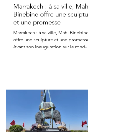
Marrakech : à sa ville, Mahi
Binebine offre une sculpture
et une promesse
Marrakech : à sa ville, Mahi Binebine
offre une sculpture et une promesse
Avant son inauguration sur le rond-
point de Bab Atlas, à Marrakech, la
sculpture « You and me », signée Mahi
Binebine, s'impose déjà dans le
paysage de la cité ocre. Derrière ce
cadeau monumental, se dessine le
geste d'un artiste qui a choisi de
rendre à sa ville natale une part de ce
qu'elle lui a donné Il y a des œuvres
qui attendent d'être découvertes.
C'est