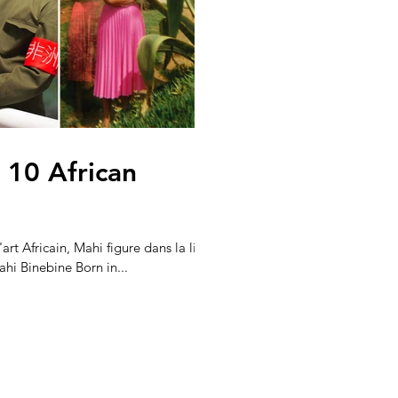
 10 African
'art Africain, Mahi figure dans la liste
des "10 African Artists to Watch" Mahi Binebine Born in...