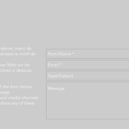
inebine, merci de
récisant le motif de
vec Mahi sur les
icônes ci dessous.
ll the form below,
ssage.
ocial media channels
 share any of these