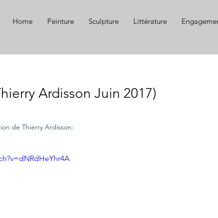
Home
Peinture
Sculpture
Littérature
Engagemen
(Thierry Ardisson Juin 2017)
sion de Thierry Ardisson:
atch?v=dNRdHeYhr4A