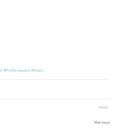
TV
#PrixRenaudot
#Video
Voir tout