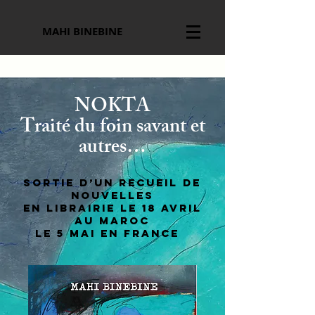
MAHI BINEBINE
NOKTA
Traité du foin savant et
autres…
Sortie d’un recueil de
nouvelles
en librairie le 18 avril
au Maroc
le 5 mai en France