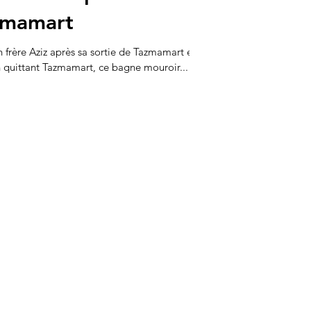
azmamart
 frère Aziz après sa sortie de Tazmamart en
1 La part de l’absent En quittant Tazmamart, ce bagne mouroir...