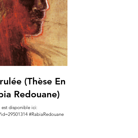
rulée (Thèse En
bia Redouane)
est disponible ici:
oa?id=29501314 #RabiaRedouane