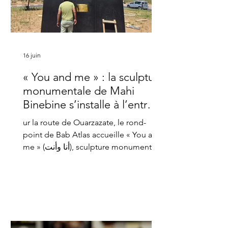
16 juin
« You and me » : la sculpture
monumentale de Mahi
Binebine s’installe à l’entrée
de Marrakech
ur la route de Ouarzazate, le rond-
point de Bab Atlas accueille « You and
me » (أنا وأنت), sculpture monumentale
signée Mahi Binebine, offerte à la ville
de Marrakech par sa fondation. La
Tribune de Marrakech vous dévoile la
pose en avant-première. L’inauguration
est prévue le 26 juin. Une grue, des
drapeaux marocains au vent et une