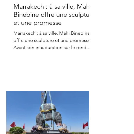
Marrakech : à sa ville, Mahi
Binebine offre une sculpture
et une promesse
Marrakech : à sa ville, Mahi Binebine
offre une sculpture et une promesse
Avant son inauguration sur le rond-
point de Bab Atlas, à Marrakech, la
sculpture « You and me », signée Mahi
Binebine, s'impose déjà dans le
paysage de la cité ocre. Derrière ce
cadeau monumental, se dessine le
geste d'un artiste qui a choisi de
rendre à sa ville natale une part de ce
qu'elle lui a donné Il y a des œuvres
qui attendent d'être découvertes.
C'est