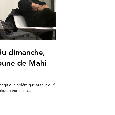
du dimanche,
ibune de Mahi
réagit à la polémique autour du film
ève contre les «...