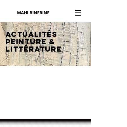
MAHI BINEBINE
Actualités
peinture
&
littérature