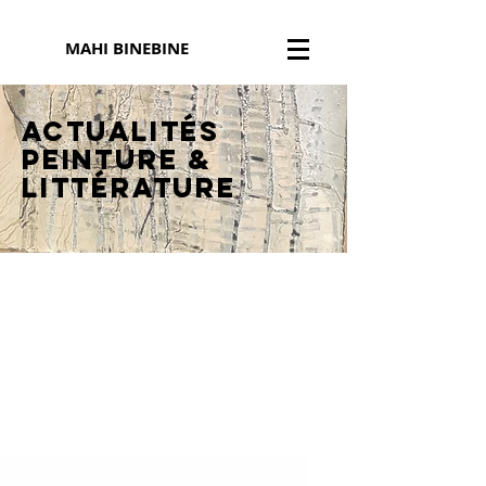
MAHI BINEBINE
Actualités
peinture
&
littérature