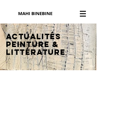
MAHI BINEBINE
Actualités
peinture
&
littérature