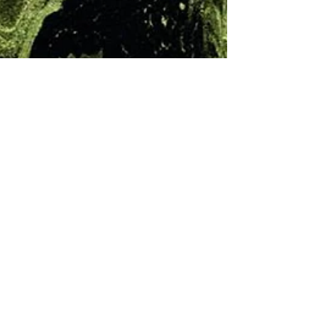
Le coeur entre les
mains - Exposition
Casablanca. Fondation
Ali Zaoua en