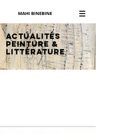
MAHI BINEBINE
Actualités
peinture
&
littérature