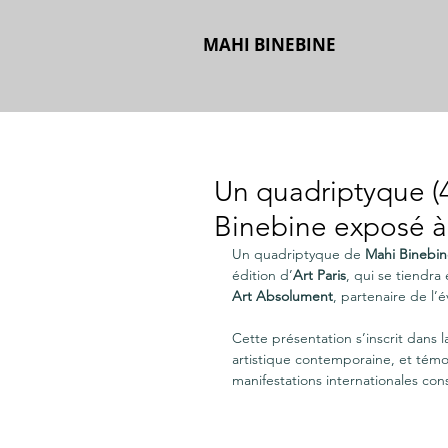
MAHI BINEBINE
Un quadriptyque (
Binebine exposé à 
Un quadriptyque de 
Mahi Binebin
édition d’
Art Paris
, qui se tiendra
Art Absolument
, partenaire de l
Cette présentation s’inscrit dans l
artistique contemporaine, et témo
manifestations internationales cons