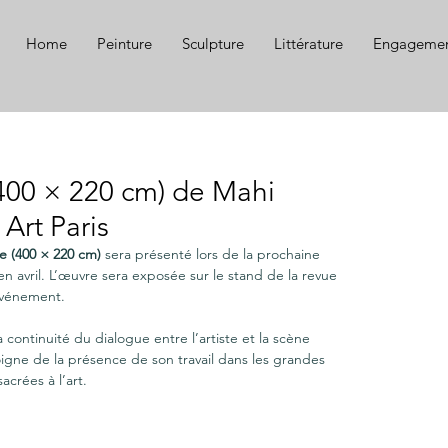
Home
Peinture
Sculpture
Littérature
Engagemen
400 × 220 cm) de Mahi
Art Paris
e (400 × 220 cm)
 sera présenté lors de la prochaine 
 en avril. L’œuvre sera exposée sur le stand de la revue 
’événement.
a continuité du dialogue entre l’artiste et la scène 
igne de la présence de son travail dans les grandes 
acrées à l’art.