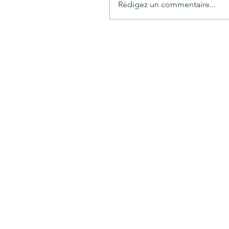
Rédigez un commentaire...
Crise de Ceuta : le Maroc
doit offrir à sa jeunesse la
liberté de rester, par Mahi
Binebine