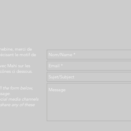
inebine, merci de
récisant le motif de
vec Mahi sur les
icônes ci dessous.
ll the form below,
ssage.
ocial media channels
 share any of these