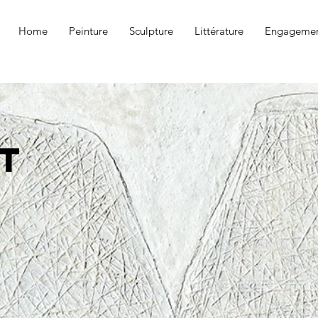
Home
Peinture
Sculpture
Littérature
Engagemen
t